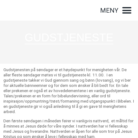
MENY
GUDSTJENESTE
Gudstjenesten på søndager er et høydepunkt for menigheten vår. De
aller fleste søndager møtes vi til gudstjeneste kl. 11.00. I en
gudstjeneste takker vi Gud gjennom sang og bønn (lovsang), og vi ber
for aktuelle bønneemner og for dem som ønsker å bli bedt for. En tale
eller prekenen er også et av hovedelementene i en vanlig gudstjeneste.
Talen/prekenen er en form for bibelundervisning, eller ord til
inspirasjon/oppmuntring/trøst/formaning med utgangspunkt i Bibelen. I
en gudstjeneste gir vi også anledning til å gi en gave til menighetens
arbeid.
Den første søndagen i måneden feirer vi vanligvis nattverd, et måltid for
å minnes at Jesus døde for våre synder. I nattverden har vi fellesskap
med Jesus og hverandre. Nattverden er åpen for alle som tror på Jesus
Kristus og som ønsker å leve i fellesskap med ham.